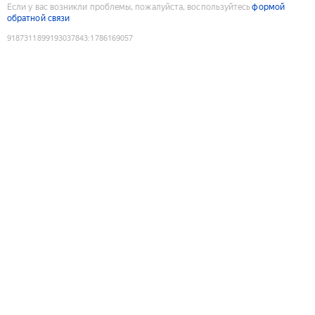
Если у вас возникли проблемы, пожалуйста, воспользуйтесь
формой
обратной связи
9187311899193037843
:
1786169057