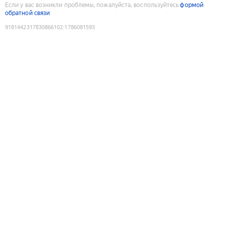
Если у вас возникли проблемы, пожалуйста, воспользуйтесь
формой
обратной связи
9181442317830866102
:
1786081593