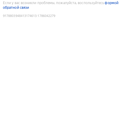
Если у вас возникли проблемы, пожалуйста, воспользуйтесь
формой
обратной связи
9178803948413174613
:
1786042279