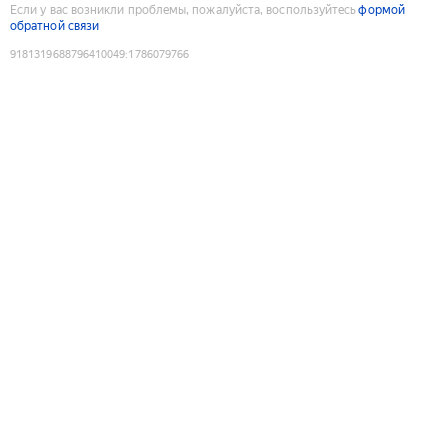
Если у вас возникли проблемы, пожалуйста, воспользуйтесь
формой
обратной связи
9181319688796410049
:
1786079766