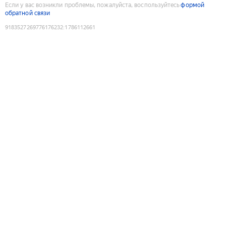
Если у вас возникли проблемы, пожалуйста, воспользуйтесь
формой
обратной связи
9183527269776176232
:
1786112661