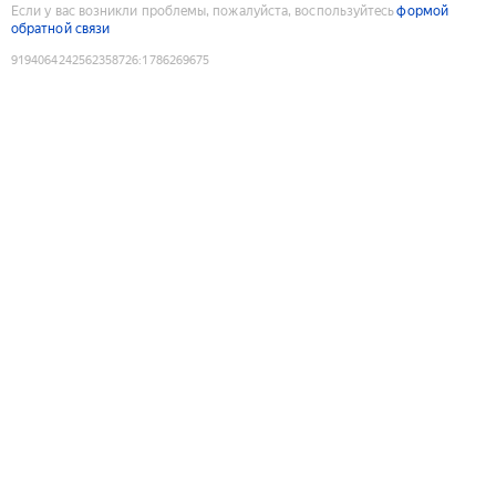
Если у вас возникли проблемы, пожалуйста, воспользуйтесь
формой
обратной связи
9194064242562358726
:
1786269675