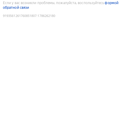
Если у вас возникли проблемы, пожалуйста, воспользуйтесь
формой
обратной связи
9193561261760851807
:
1786262180