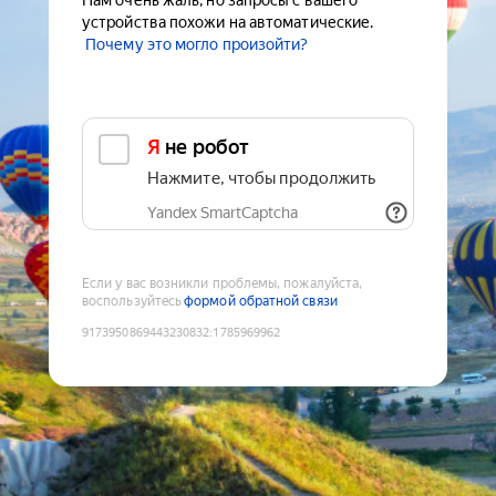
Нам очень жаль, но запросы с вашего
устройства похожи на автоматические.
Почему это могло произойти?
Я не робот
Нажмите, чтобы продолжить
Yandex SmartCaptcha
Если у вас возникли проблемы, пожалуйста,
воспользуйтесь
формой обратной связи
9173950869443230832
:
1785969962