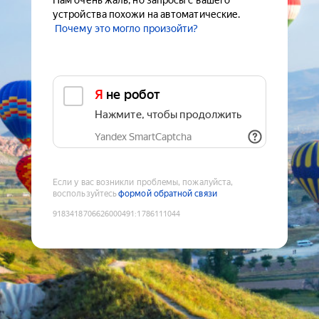
Нам очень жаль, но запросы с вашего
устройства похожи на автоматические.
Почему это могло произойти?
Я не робот
Нажмите, чтобы продолжить
Yandex SmartCaptcha
Если у вас возникли проблемы, пожалуйста,
воспользуйтесь
формой обратной связи
9183418706626000491
:
1786111044