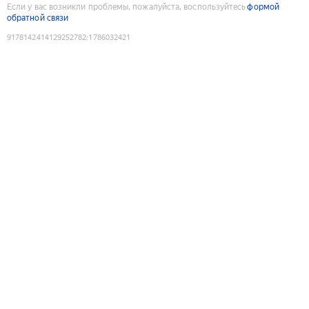
Если у вас возникли проблемы, пожалуйста, воспользуйтесь
формой
обратной связи
9178142414129252782
:
1786032421