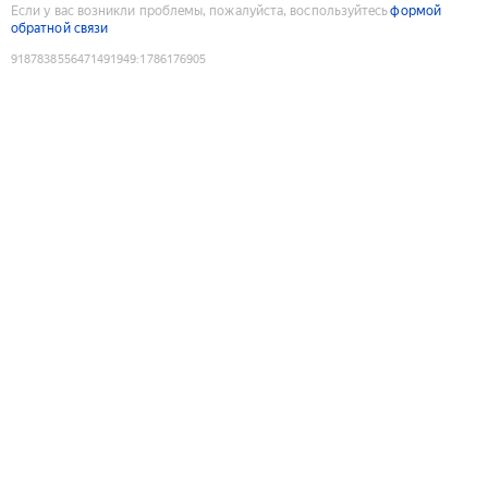
Если у вас возникли проблемы, пожалуйста, воспользуйтесь
формой
обратной связи
9187838556471491949
:
1786176905