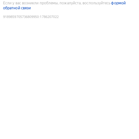
Если у вас возникли проблемы, пожалуйста, воспользуйтесь
формой
обратной связи
9189859705736809950
:
1786207022