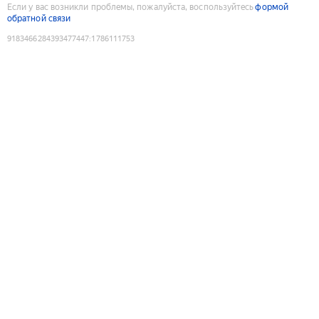
Если у вас возникли проблемы, пожалуйста, воспользуйтесь
формой
обратной связи
9183466284393477447
:
1786111753