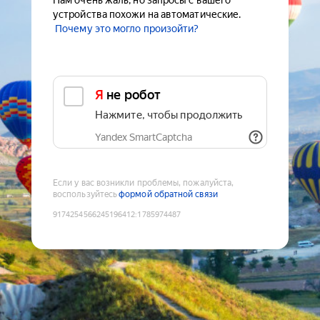
Нам очень жаль, но запросы с вашего
устройства похожи на автоматические.
Почему это могло произойти?
Я не робот
Нажмите, чтобы продолжить
Yandex SmartCaptcha
Если у вас возникли проблемы, пожалуйста,
воспользуйтесь
формой обратной связи
9174254566245196412
:
1785974487