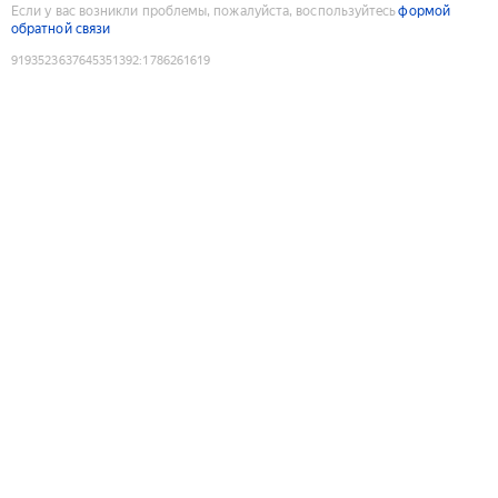
Если у вас возникли проблемы, пожалуйста, воспользуйтесь
формой
обратной связи
9193523637645351392
:
1786261619