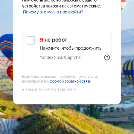
Нам очень жаль, но запросы с вашего
устройства похожи на автоматические.
Почему это могло произойти?
Я не робот
Нажмите, чтобы продолжить
Yandex SmartCaptcha
Если у вас возникли проблемы, пожалуйста,
воспользуйтесь
формой обратной связи
9187832816514260747
:
1786176819