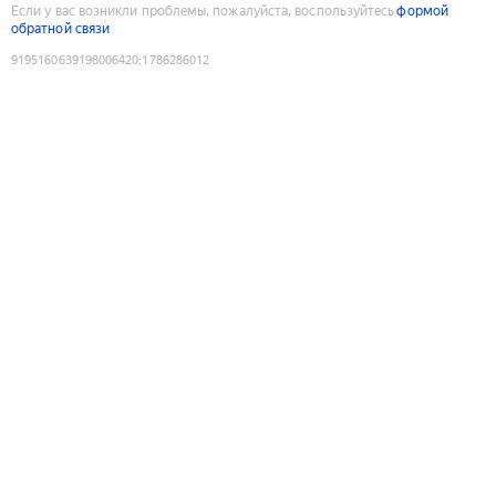
Если у вас возникли проблемы, пожалуйста, воспользуйтесь
формой
обратной связи
9195160639198006420
:
1786286012