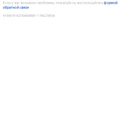
Если у вас возникли проблемы, пожалуйста, воспользуйтесь
формой
обратной связи
9194679163768689881
:
1786278838