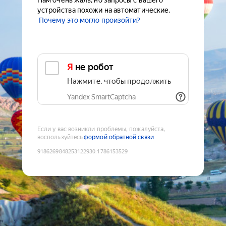
Нам очень жаль, но запросы с вашего
устройства похожи на автоматические.
Почему это могло произойти?
Я не робот
Нажмите, чтобы продолжить
Yandex SmartCaptcha
Если у вас возникли проблемы, пожалуйста,
воспользуйтесь
формой обратной связи
9186269848253122930
:
1786153529