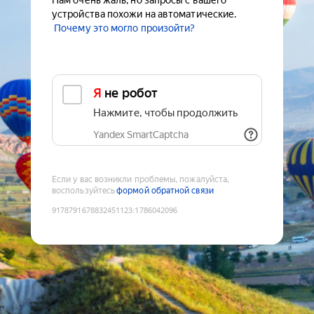
Нам очень жаль, но запросы с вашего
устройства похожи на автоматические.
Почему это могло произойти?
Я не робот
Нажмите, чтобы продолжить
Yandex SmartCaptcha
Если у вас возникли проблемы, пожалуйста,
воспользуйтесь
формой обратной связи
9178791678832451123
:
1786042096