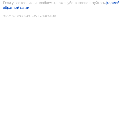
Если у вас возникли проблемы, пожалуйста, воспользуйтесь
формой
обратной связи
9182182989302491235
:
1786092630