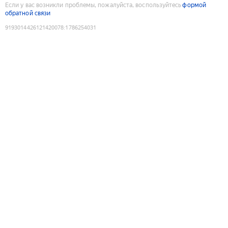
Если у вас возникли проблемы, пожалуйста, воспользуйтесь
формой
обратной связи
9193014426121420078
:
1786254031