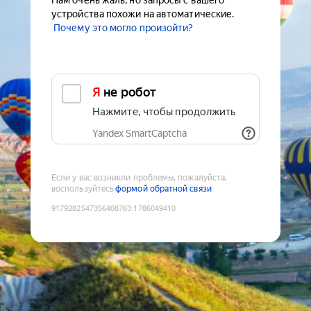
Нам очень жаль, но запросы с вашего
устройства похожи на автоматические.
Почему это могло произойти?
Я не робот
Нажмите, чтобы продолжить
Yandex SmartCaptcha
Если у вас возникли проблемы, пожалуйста,
воспользуйтесь
формой обратной связи
9179282547356408763
:
1786049410