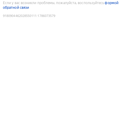
Если у вас возникли проблемы, пожалуйста, воспользуйтесь
формой
обратной связи
9180904462028550111
:
1786073579