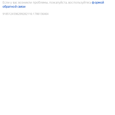
Если у вас возникли проблемы, пожалуйста, воспользуйтесь
формой
обратной связи
9185124596299282116
:
1786136464