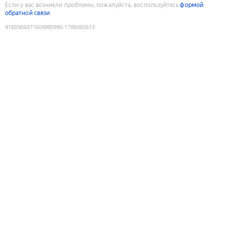
Если у вас возникли проблемы, пожалуйста, воспользуйтесь
формой
обратной связи
9180369871609980990
:
1786065613