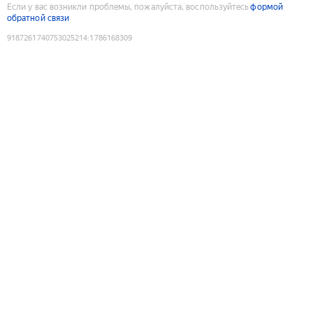
Если у вас возникли проблемы, пожалуйста, воспользуйтесь
формой
обратной связи
9187261740753025214
:
1786168309