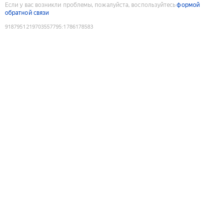
Если у вас возникли проблемы, пожалуйста, воспользуйтесь
формой
обратной связи
9187951219703557795
:
1786178583