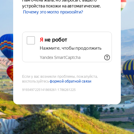
Нам очень жаль, но запросы с вашего
устройства похожи на автоматические.
Почему это могло произойти?
Я не робот
Нажмите, чтобы продолжить
Yandex SmartCaptcha
Если у вас возникли проблемы, пожалуйста,
воспользуйтесь
формой обратной связи
9193497225141869261
:
1786261225