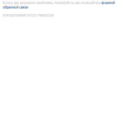
Если у вас возникли проблемы, пожалуйста, воспользуйтесь
формой
обратной связи
9181820540569133122
:
1786087229