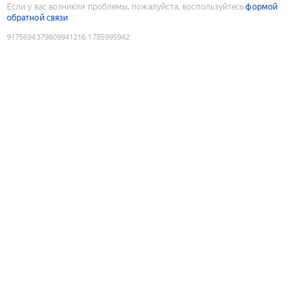
Если у вас возникли проблемы, пожалуйста, воспользуйтесь
формой
обратной связи
9175694379809941216
:
1785995942