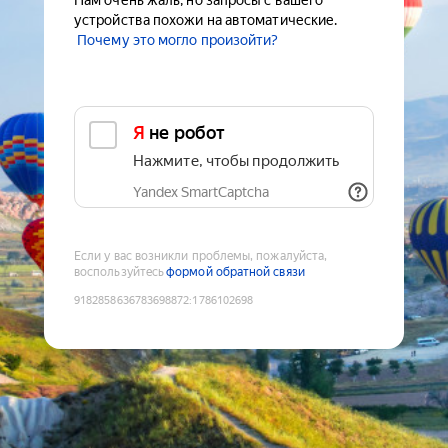
Нам очень жаль, но запросы с вашего
устройства похожи на автоматические.
Почему это могло произойти?
Я не робот
Нажмите, чтобы продолжить
Yandex SmartCaptcha
Если у вас возникли проблемы, пожалуйста,
воспользуйтесь
формой обратной связи
9182858636783698872
:
1786102698