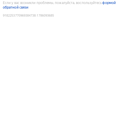
Если у вас возникли проблемы, пожалуйста, воспользуйтесь
формой
обратной связи
9182253770969384738
:
1786093685