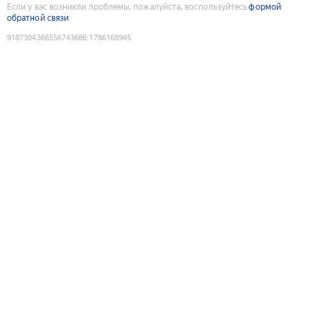
Если у вас возникли проблемы, пожалуйста, воспользуйтесь
формой
обратной связи
9187304366556743686
:
1786168945