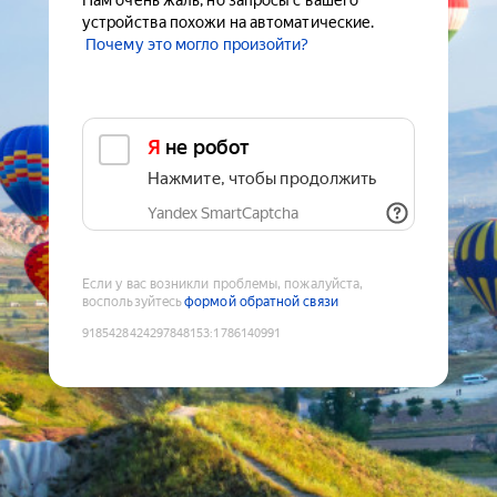
Нам очень жаль, но запросы с вашего
устройства похожи на автоматические.
Почему это могло произойти?
Я не робот
Нажмите, чтобы продолжить
Yandex SmartCaptcha
Если у вас возникли проблемы, пожалуйста,
воспользуйтесь
формой обратной связи
9185428424297848153
:
1786140991