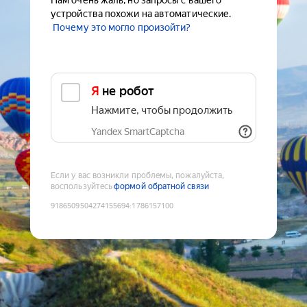
Нам очень жаль, но запросы с вашего
устройства похожи на автоматические.
Почему это могло произойти?
Я не робот
Нажмите, чтобы продолжить
Yandex SmartCaptcha
Если у вас возникли проблемы, пожалуйста,
воспользуйтесь
формой обратной связи
9186509504274155694
:
1786157100