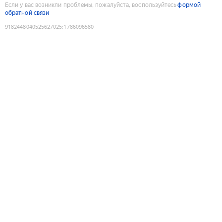
Если у вас возникли проблемы, пожалуйста, воспользуйтесь
формой
обратной связи
9182448040525627025
:
1786096580