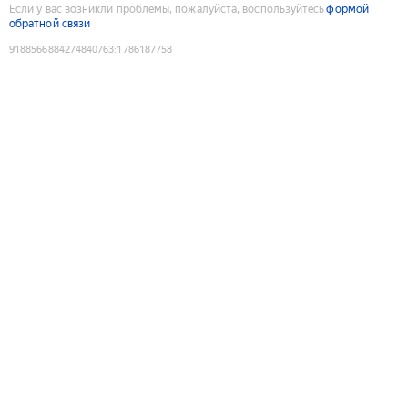
Если у вас возникли проблемы, пожалуйста, воспользуйтесь
формой
обратной связи
9188566884274840763
:
1786187758