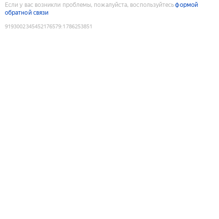
Если у вас возникли проблемы, пожалуйста, воспользуйтесь
формой
обратной связи
9193002345452176579
:
1786253851