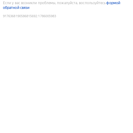
Если у вас возникли проблемы, пожалуйста, воспользуйтесь
формой
обратной связи
9176368190586815692
:
1786005983