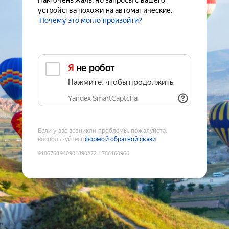
Нам очень жаль, но запросы с вашего
устройства похожи на автоматические.
Почему это могло произойти?
Я не робот
Нажмите, чтобы продолжить
Yandex SmartCaptcha
Если у вас возникли проблемы, пожалуйста,
воспользуйтесь
формой обратной связи
9186768940901890272
:
1786160966