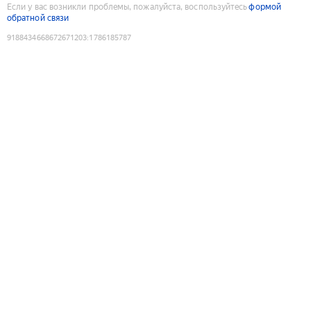
Если у вас возникли проблемы, пожалуйста, воспользуйтесь
формой
обратной связи
9188434668672671203
:
1786185787