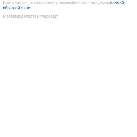
Если у вас возникли проблемы, пожалуйста, воспользуйтесь
формой
обратной связи
9181525082387527358
:
1786082827