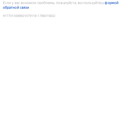
Если у вас возникли проблемы, пожалуйста, воспользуйтесь
формой
обратной связи
9177013698601079118
:
1786015602