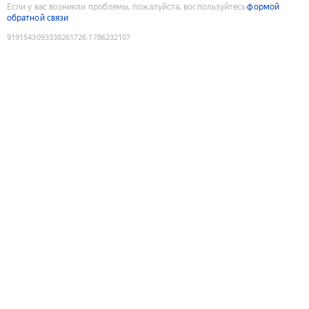
Если у вас возникли проблемы, пожалуйста, воспользуйтесь
формой
обратной связи
9191543093338261726
:
1786232107