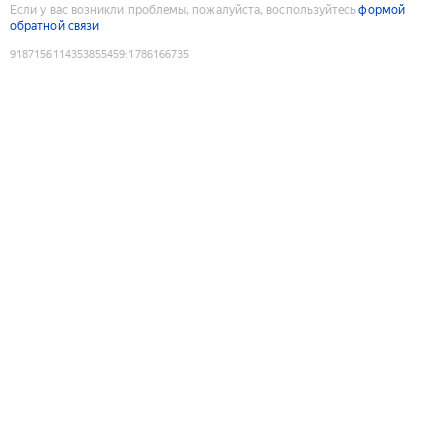
Если у вас возникли проблемы, пожалуйста, воспользуйтесь
формой
обратной связи
9187156114353855459
:
1786166735