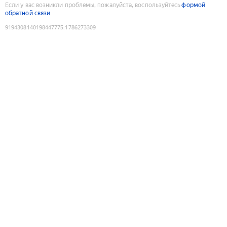
Если у вас возникли проблемы, пожалуйста, воспользуйтесь
формой
обратной связи
9194308140198447775
:
1786273309