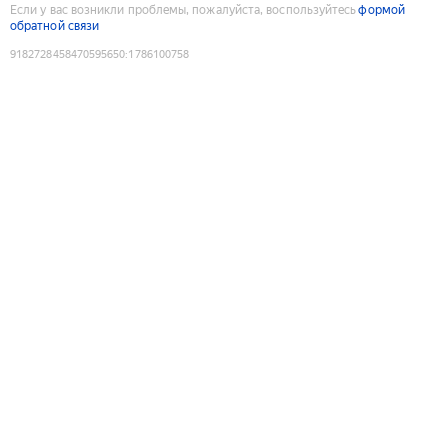
Если у вас возникли проблемы, пожалуйста, воспользуйтесь
формой
обратной связи
9182728458470595650
:
1786100758