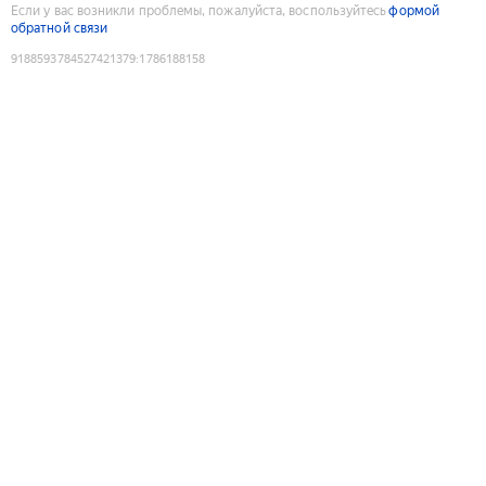
Если у вас возникли проблемы, пожалуйста, воспользуйтесь
формой
обратной связи
9188593784527421379
:
1786188158