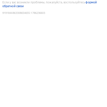
Если у вас возникли проблемы, пожалуйста, воспользуйтесь
формой
обратной связи
9191844863308654655
:
1786236603